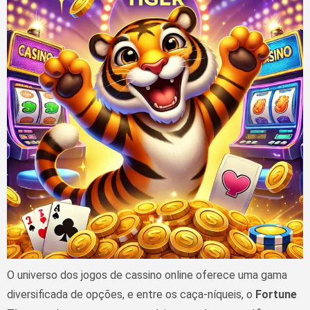
O universo dos jogos de cassino online oferece uma gama
diversificada de opções, e entre os caça-níqueis, o
Fortune