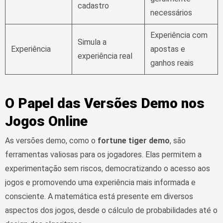
cadastro
necessários
Experiência com
Simula a
Experiência
apostas e
experiência real
ganhos reais
O Papel das Versões Demo nos
Jogos Online
As versões demo, como o
fortune tiger demo
, são
ferramentas valiosas para os jogadores. Elas permitem a
experimentação sem riscos, democratizando o acesso aos
jogos e promovendo uma experiência mais informada e
consciente. A matemática está presente em diversos
aspectos dos jogos, desde o cálculo de probabilidades até o