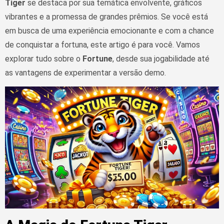
Tiger
se destaca por sua temática envolvente, gráficos
vibrantes e a promessa de grandes prêmios. Se você está
em busca de uma experiência emocionante e com a chance
de conquistar a fortuna, este artigo é para você. Vamos
explorar tudo sobre o
Fortune
, desde sua jogabilidade até
as vantagens de experimentar a versão demo.